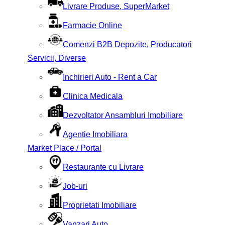
Livrare Produse, SuperMarket
Farmacie Online
Comenzi B2B Depozite, Producatori
Servicii, Diverse
Inchirieri Auto - Rent a Car
Clinica Medicala
Dezvoltator Ansambluri Imobiliare
Agentie Imobiliara
Market Place / Portal
Restaurante cu Livrare
Job-uri
Proprietati Imobiliare
Vanzari Auto