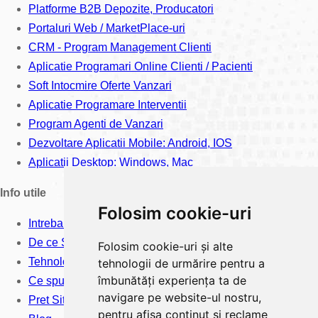
Platforme B2B Depozite, Producatori
Portaluri Web / MarketPlace-uri
CRM - Program Management Clienti
Aplicatie Programari Online Clienti / Pacienti
Soft Intocmire Oferte Vanzari
Aplicatie Programare Interventii
Program Agenti de Vanzari
Dezvoltare Aplicatii Mobile: Android, IOS
Aplicatii Desktop: Windows, Mac
Info utile
Folosim cookie-uri
Intrebari frecvente
De ce Softimpera?
Folosim cookie-uri și alte
Tehnologii Software
tehnologii de urmărire pentru a
îmbunătăți experiența ta de
Ce spun clientii?
navigare pe website-ul nostru,
Pret Site Web
pentru afișa conținut și reclame