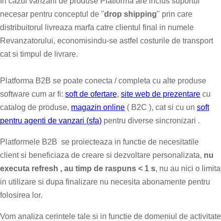
In cazul vanzarii de produse Platforma are inclus suportul
necesar pentru conceptul de "
drop shipping
" prin care
distribuitorul livreaza marfa catre clientul final in numele
Revanzatorului, economisindu-se astfel costurile de transport
cat si timpul de livrare.
Platforma B2B se poate conecta / completa cu alte produse
software cum ar fi:
soft de ofertare
,
site web de prezentare
cu
catalog de produse,
magazin online
( B2C ), cat si cu un
soft
pentru agenti de vanzari (sfa)
pentru diverse sincronizari .
Platformele B2B se proiecteaza in functie de necesitatile
client si beneficiaza de creare si dezvoltare personalizata,
nu
executa refresh , au timp de raspuns < 1 s
, nu au nici o limita
in utilizare si dupa finalizare nu necesita abonamente pentru
folosirea lor.
Vom analiza cerintele tale si in functie de domeniul de activitate