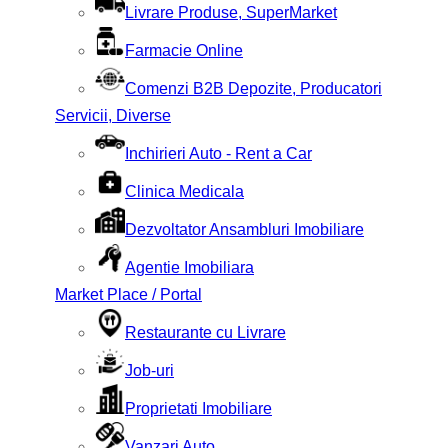
Livrare Produse, SuperMarket
Farmacie Online
Comenzi B2B Depozite, Producatori
Servicii, Diverse
Inchirieri Auto - Rent a Car
Clinica Medicala
Dezvoltator Ansambluri Imobiliare
Agentie Imobiliara
Market Place / Portal
Restaurante cu Livrare
Job-uri
Proprietati Imobiliare
Vanzari Auto