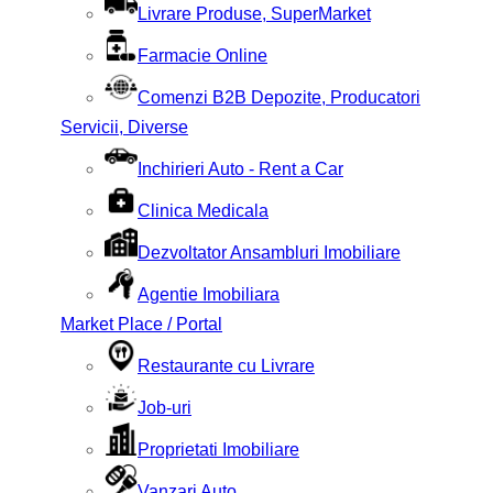
Livrare Produse, SuperMarket
Farmacie Online
Comenzi B2B Depozite, Producatori
Servicii, Diverse
Inchirieri Auto - Rent a Car
Clinica Medicala
Dezvoltator Ansambluri Imobiliare
Agentie Imobiliara
Market Place / Portal
Restaurante cu Livrare
Job-uri
Proprietati Imobiliare
Vanzari Auto