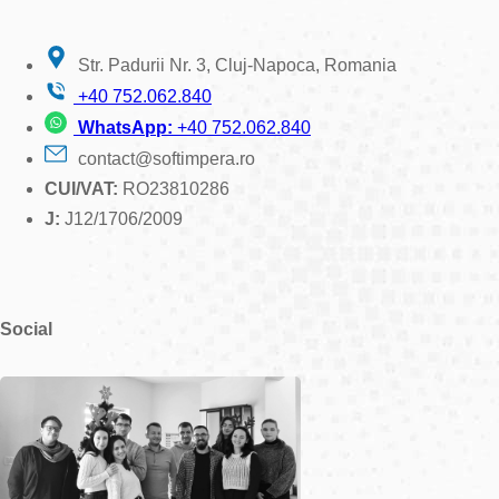
Str. Padurii Nr. 3, Cluj-Napoca, Romania
+40 752.062.840
WhatsApp:
+40 752.062.840
contact@softimpera.ro
CUI/VAT:
RO23810286
J:
J12/1706/2009
Social