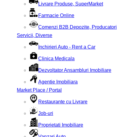
Livrare Produse, SuperMarket
Farmacie Online
Comenzi B2B Depozite, Producatori
Servicii, Diverse
Inchirieri Auto - Rent a Car
Clinica Medicala
Dezvoltator Ansambluri Imobiliare
Agentie Imobiliara
Market Place / Portal
Restaurante cu Livrare
Job-uri
Proprietati Imobiliare
Vanzari Auto