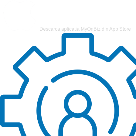
Descarca aplicatia MyOnBiz din
App Store