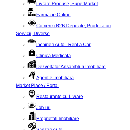
Livrare Produse, SuperMarket
Farmacie Online
Comenzi B2B Depozite, Producatori
Servicii, Diverse
Inchirieri Auto - Rent a Car
Clinica Medicala
Dezvoltator Ansambluri Imobiliare
Agentie Imobiliara
Market Place / Portal
Restaurante cu Livrare
Job-uri
Proprietati Imobiliare
Vanzari Auto