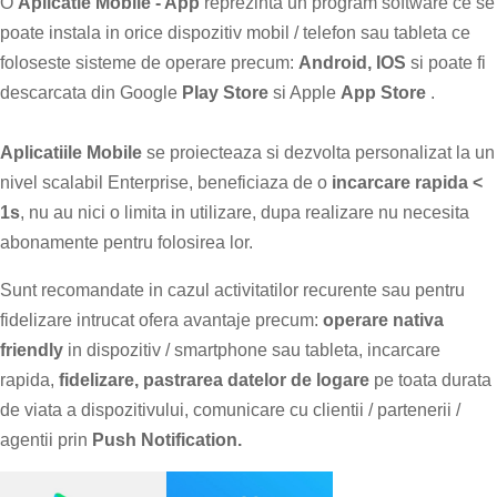
O
Aplicatie Mobile - App
reprezinta un program software ce se
poate instala in orice dispozitiv mobil / telefon sau tableta ce
foloseste sisteme de operare precum:
Android, IOS
si poate fi
descarcata din Google
Play Store
si Apple
App Store
.
Aplicatiile Mobile
se proiecteaza si dezvolta personalizat la un
nivel scalabil Enterprise, beneficiaza de o
incarcare rapida <
1s
, nu au nici o limita in utilizare, dupa realizare nu necesita
abonamente pentru folosirea lor.
Sunt recomandate in cazul activitatilor recurente sau pentru
fidelizare intrucat ofera avantaje precum:
operare nativa
friendly
in dispozitiv / smartphone sau tableta, incarcare
rapida,
fidelizare, pastrarea datelor de logare
pe toata durata
de viata a dispozitivului, comunicare cu clientii / partenerii /
agentii prin
Push Notification.