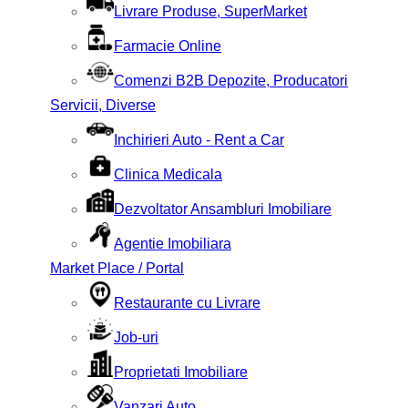
Livrare Produse, SuperMarket
Farmacie Online
Comenzi B2B Depozite, Producatori
Servicii, Diverse
Inchirieri Auto - Rent a Car
Clinica Medicala
Dezvoltator Ansambluri Imobiliare
Agentie Imobiliara
Market Place / Portal
Restaurante cu Livrare
Job-uri
Proprietati Imobiliare
Vanzari Auto