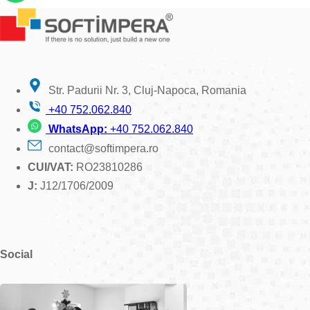
Str. Padurii Nr. 3, Cluj-Napoca, Romania
+40 752.062.840
WhatsApp:
+40 752.062.840
contact@softimpera.ro
CUI/VAT:
RO23810286
J:
J12/1706/2009
Social