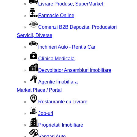
Livrare Produse, SuperMarket
Farmacie Online
Comenzi B2B Depozite, Producatori
Servicii, Diverse
Inchirieri Auto - Rent a Car
Clinica Medicala
Dezvoltator Ansambluri Imobiliare
Agentie Imobiliara
Market Place / Portal
Restaurante cu Livrare
Job-uri
Proprietati Imobiliare
Vanzari Auto