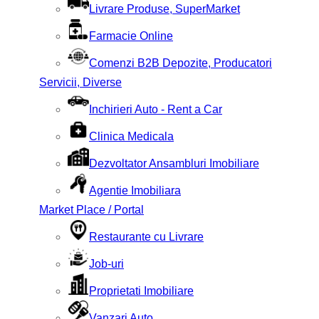
Livrare Produse, SuperMarket
Farmacie Online
Comenzi B2B Depozite, Producatori
Servicii, Diverse
Inchirieri Auto - Rent a Car
Clinica Medicala
Dezvoltator Ansambluri Imobiliare
Agentie Imobiliara
Market Place / Portal
Restaurante cu Livrare
Job-uri
Proprietati Imobiliare
Vanzari Auto