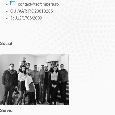
contact@softimpera.ro
CUI/VAT:
RO23810286
J:
J12/1706/2009
Social
Servicii